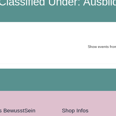
Classified Under:
Ausbil
Show events fro
s BewusstSein
Shop Infos