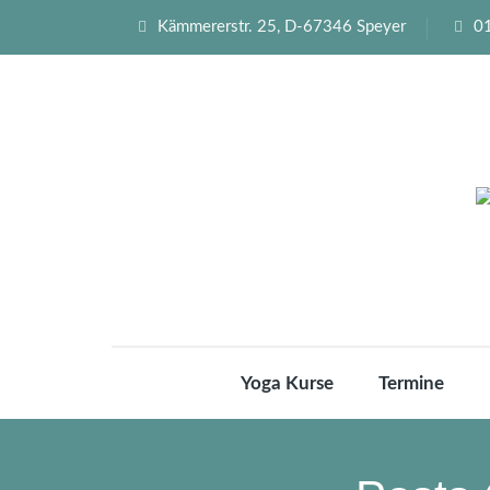
Kämmererstr. 25, D-67346 Speyer
0
Yoga Kurse
Termine