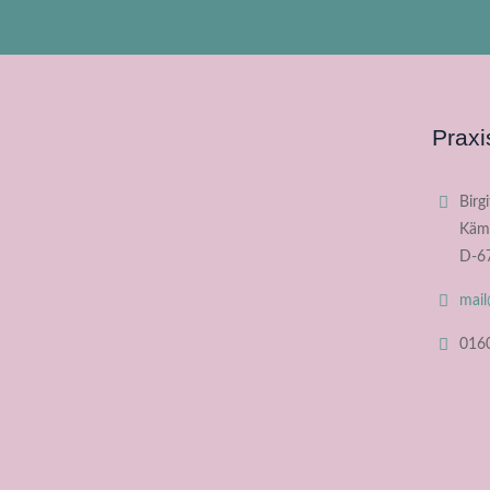
Praxi
Birg
Kämm
D-6
mail
0160