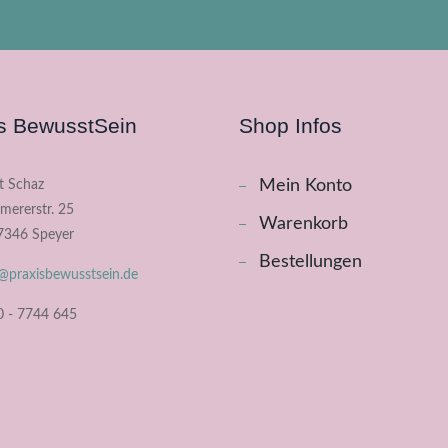
s BewusstSein
Shop Infos
Mein Konto
it Schaz
ererstr. 25
Warenkorb
7346 Speyer
Bestellungen
@praxisbewusstsein.de
 - 7744 645