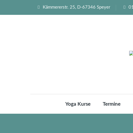
Kämmererstr. 25, D-67346 Speyer
0
Yoga Kurse
Termine