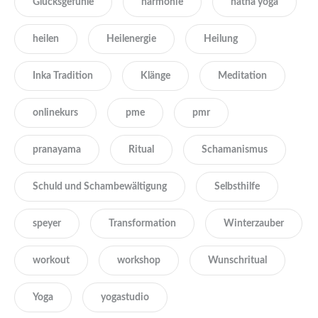
Glücksgefühle
harmonie
hatha yoga
heilen
Heilenergie
Heilung
Inka Tradition
Klänge
Meditation
onlinekurs
pme
pmr
pranayama
Ritual
Schamanismus
Schuld und Schambewältigung
Selbsthilfe
speyer
Transformation
Winterzauber
workout
workshop
Wunschritual
Yoga
yogastudio