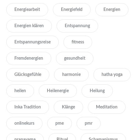
Energiearbeit
Energiefeld
Energien
Energien klären
Entspannung
Entspannungsreise
fitness
Fremdenergien
gesundheit
Glücksgefühle
harmonie
hatha yoga
heilen
Heilenergie
Heilung
Inka Tradition
Klänge
Meditation
onlinekurs
pme
pmr
pranayama
Ritual
Schamanismus