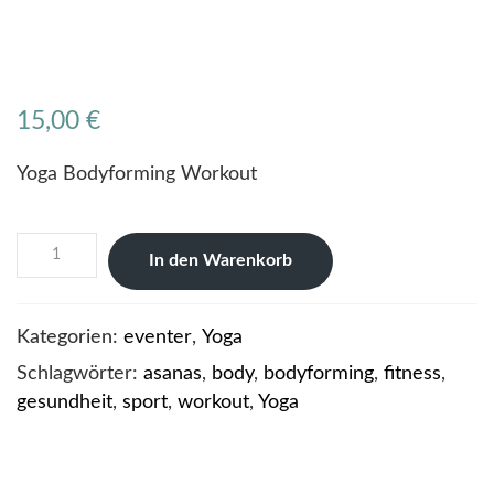
15,00
€
Yoga Bodyforming Workout
Yoga
In den Warenkorb
Bodyforming
Workout
Menge
Kategorien:
eventer
,
Yoga
Schlagwörter:
asanas
,
body
,
bodyforming
,
fitness
,
gesundheit
,
sport
,
workout
,
Yoga